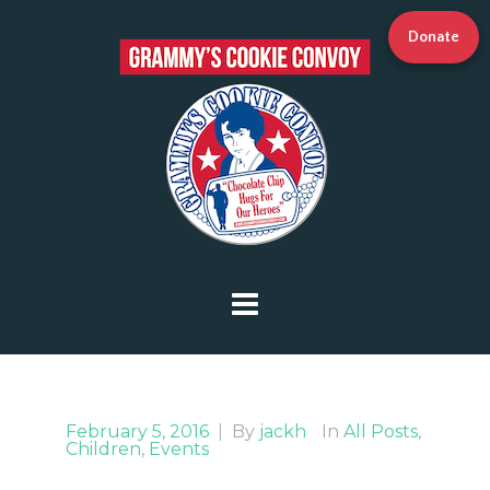
Donate
February 5, 2016
|
By
jackh
In
All Posts
,
Children
,
Events