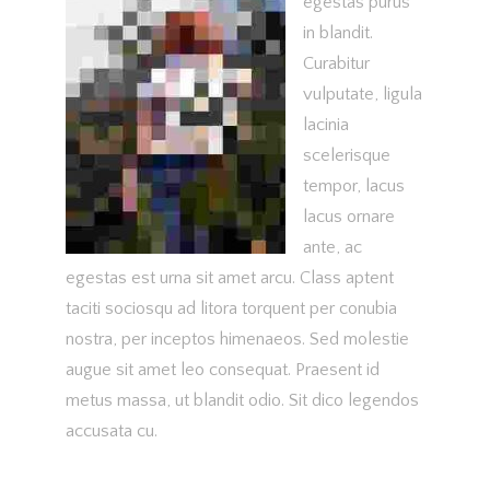
egestas purus
in blandit.
Curabitur
vulputate, ligula
lacinia
scelerisque
tempor, lacus
lacus ornare
ante, ac
egestas est urna sit amet arcu. Class aptent
taciti sociosqu ad litora torquent per conubia
nostra, per inceptos himenaeos. Sed molestie
augue sit amet leo consequat. Praesent id
metus massa, ut blandit odio. Sit dico legendos
accusata cu.