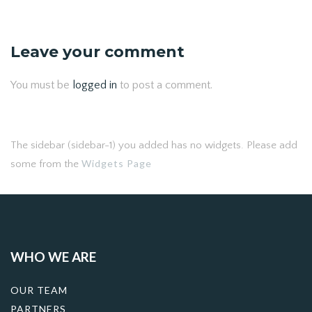
Leave your comment
You must be
logged in
to post a comment.
The sidebar (sidebar-1) you added has no widgets. Please add
Widgets Page
some from the
WHO WE ARE
OUR TEAM
PARTNERS